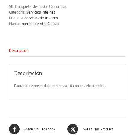
correos
SKU:
paquete-de-hasta-10-correos
cantidad
Categoría:
Servicios Internet
Etiqueta:
Servicios de Internet
Marca:
Internet de Alta Calidad
Descripción
Descripción
Paquete de hospedaje con hasta 10 correos electronicos.
Share On Facebook
Tweet This Product