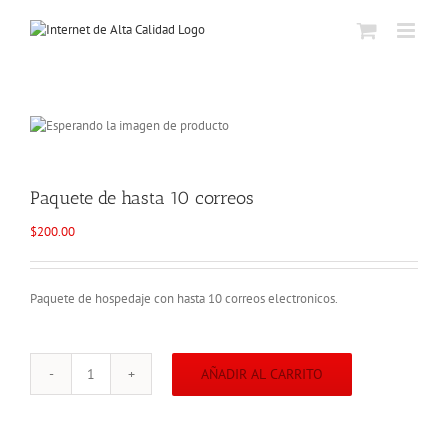
Skip
to
content
Paquete de hasta 10 correos
$
200.00
Paquete de hospedaje con hasta 10 correos electronicos.
AÑADIR AL CARRITO
Paquete
de
hasta
10