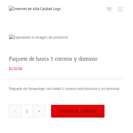
Skip
to
content
Paquete de hasta 5 correos y dominio
$
120.00
Paquete de hospedaje con hasta 5 correos electronicos y un dominio.
AÑADIR AL CARRITO
Paquete
de
hasta
5