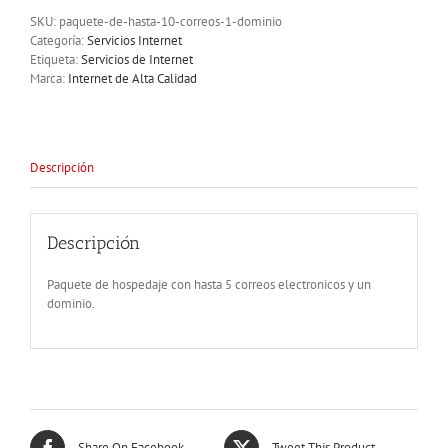
correos
SKU:
paquete-de-hasta-10-correos-1-dominio
y
Categoría:
Servicios Internet
dominio
Etiqueta:
Servicios de Internet
cantidad
Marca:
Internet de Alta Calidad
Descripción
Descripción
Paquete de hospedaje con hasta 5 correos electronicos y un
dominio.
Share On Facebook
Tweet This Product